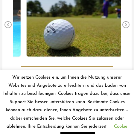
Pr
Ne
ev
xt
io
us
Wir setzen Cookies ein, um Ihnen die Nutzung unserer
Websites und Angebote zu erleichtern und das Laden von
←
Vorheriger Beitrag
Inhalten zu beschleunigen. Cookies tragen dazu bei, dass unser
Support Sie besser unterstützen kann. Bestimmte Cookies
können auch dazu dienen, Ihnen Angebote zu unterbreiten –
Development by
dabei entscheiden Sie, welche Cookies Sie zulassen oder
ablehnen. Ihre Entscheidung können Sie jederzeit
Cookie
Copyright © 2021 | www.aloah-ferienwohung.de